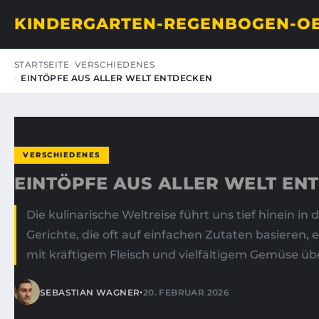
KINDERGARTEN-REGENBOGEN-O
STARTSEITE
VERSCHIEDENES
EINTÖPFE AUS ALLER WELT ENTDECKEN
VERSCHIEDENES
EINTÖPFE AUS ALLER WELT EN
Die kulinarische Weltreise führt uns tief hinein i
Gerichte, die oft auf einfachen Zutaten basieren,
mit kräftigem Fleisch und vielfältigem Gemüse üb
•
SEBASTIAN WAGNER
20. FEBRUAR 2026