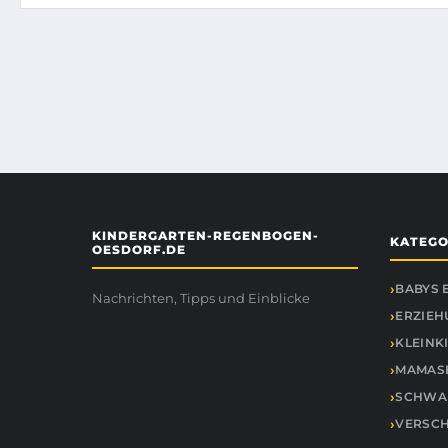
KINDERGARTEN-REGENBOGEN-
KATEGO
OESDORF.DE
BABYS 
Nachrichten, Tipps und Einblicke
ERZIEH
KLEINK
MAMASE
SCHWAN
VERSCH