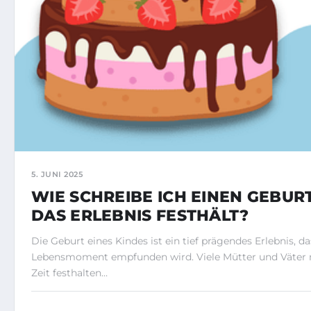
5. JUNI 2025
WIE SCHREIBE ICH EINEN GEBUR
DAS ERLEBNIS FESTHÄLT?
Die Geburt eines Kindes ist ein tief prägendes Erlebnis, das
Lebensmoment empfunden wird. Viele Mütter und Väter 
Zeit festhalten…