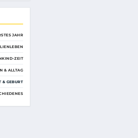
RSTES JAHR
ILIENLEBEN
NKIND-ZEIT
N & ALLTAG
 & GEBURT
CHIEDENES