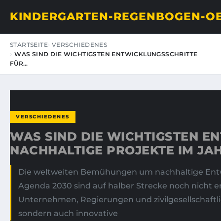
KINDERGARTEN-REGENBOGEN-O
STARTSEITE
VERSCHIEDENES
WAS SIND DIE WICHTIGSTEN ENTWICKLUNGSSCHRITTE
FÜR…
VERSCHIEDENES
WAS SIND DIE WICHTIGSTEN E
NACHHALTIGE PROJEKTE IM JAH
Die weltweiten Bemühungen um nachhaltige Entwi
Agenda 2030 sind auf halber Strecke noch nicht err
Unternehmen, Regierungen und zivilgesellschaftli
sondern auch innovative