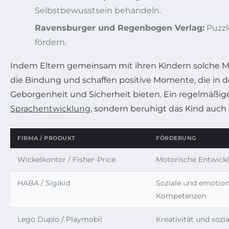
Selbstbewusstsein behandeln.
Ravensburger und Regenbogen Verlag:
Puzzl
fördern.
Indem Eltern gemeinsam mit ihren Kindern solche Ma
die Bindung und schaffen positive Momente, die in d
Geborgenheit und Sicherheit bieten. Ein regelmäßiges
Sprachentwicklung
, sondern beruhigt das Kind auch
FIRMA / PRODUKT
FÖRDERUNG
Wickelkontor / Fisher-Price
Motorische Entwick
HABA / Sigikid
Soziale und emotion
Kompetenzen
Lego Duplo / Playmobil
Kreativität und sozia