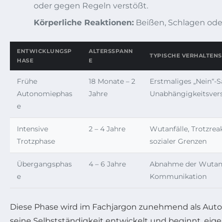
oder gegen Regeln verstößt.
Körperliche Reaktionen:
Beißen, Schlagen oder
ENTWICKLUNGSP
ALTERSSPANN
TYPISCHE VERHALTEN
HASE
E
Frühe
18 Monate – 2
Erstmaliges „Nein“-S
Autonomiephas
Jahre
Unabhängigkeitsver
e
Intensive
2 – 4 Jahre
Wutanfälle, Trotzrea
Trotzphase
sozialer Grenzen
Übergangsphas
4 – 6 Jahre
Abnahme der Wutanfä
e
Kommunikation
Diese Phase wird im Fachjargon zunehmend als Auto
seine Selbstständigkeit entwickelt und beginnt, eig