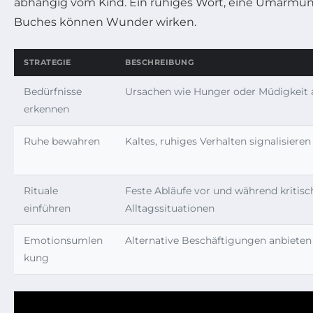
abhängig vom Kind. Ein ruhiges Wort, eine Umarm
Buches können Wunder wirken.
STRATEGIE
BESCHREIBUNG
Bedürfnisse
Ursachen wie Hunger oder Müdigkeit 
erkennen
Ruhe bewahren
Kaltes, ruhiges Verhalten signalisieren
Rituale
Feste Abläufe vor und während kritisc
einführen
Alltagssituationen
Emotionsumlen
Alternative Beschäftigungen anbieten
kung