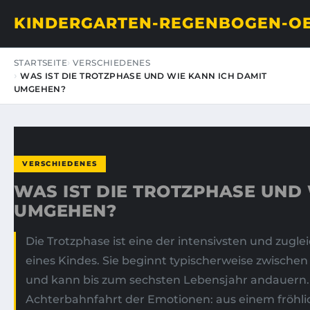
KINDERGARTEN-REGENBOGEN-O
STARTSEITE
VERSCHIEDENES
WAS IST DIE TROTZPHASE UND WIE KANN ICH DAMIT
UMGEHEN?
VERSCHIEDENES
WAS IST DIE TROTZPHASE UND 
UMGEHEN?
Die Trotzphase ist eine der intensivsten und zug
eines Kindes. Sie beginnt typischerweise zwisch
und kann bis zum sechsten Lebensjahr andauern. I
Achterbahnfahrt der Emotionen: aus einem fröhlich