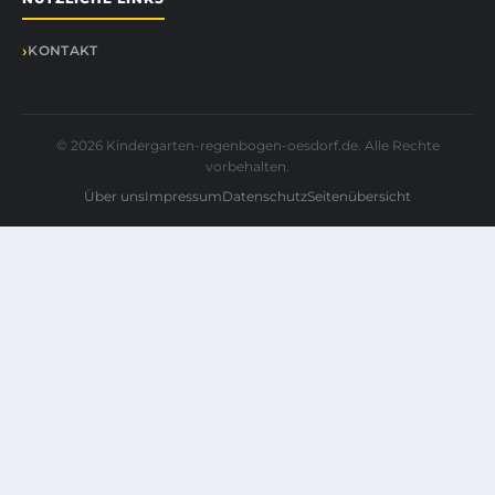
KONTAKT
© 2026 Kindergarten-regenbogen-oesdorf.de. Alle Rechte
vorbehalten.
Über uns
Impressum
Datenschutz
Seitenübersicht