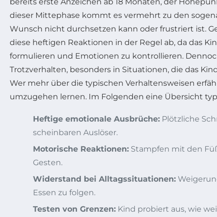
bereits erste Anzeichen ab 18 Monaten, der Höhepunkt
dieser Mittephase kommt es vermehrt zu den sogen
Wunsch nicht durchsetzen kann oder frustriert ist.
diese heftigen Reaktionen in der Regel ab, da das Ki
formulieren und Emotionen zu kontrollieren. Dennoc
Trotzverhalten, besonders in Situationen, die das Kin
Wer mehr über die typischen Verhaltensweisen erfähr
umzugehen lernen. Im Folgenden eine Übersicht ty
Heftige emotionale Ausbrüche:
Plötzliche Sch
scheinbaren Auslöser.
Motorische Reaktionen:
Stampfen mit den Füß
Gesten.
Widerstand bei Alltagssituationen:
Weigerung
Essen zu folgen.
Testen von Grenzen:
Kind probiert aus, wie we