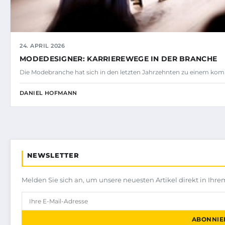
24. APRIL 2026
MODEDESIGNER: KARRIEREWEGE IN DER BRANCHE
Die Modebranche hat sich in den letzten Jahrzehnten zu einem ko
DANIEL HOFMANN
NEWSLETTER
Melden Sie sich an, um unsere neuesten Artikel direkt in Ihre
ABONNIE