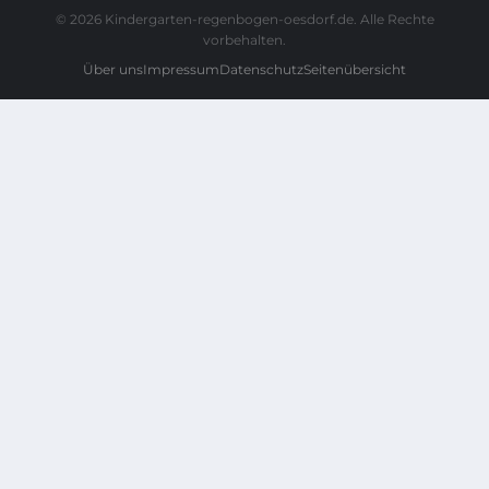
© 2026 Kindergarten-regenbogen-oesdorf.de. Alle Rechte
vorbehalten.
Über uns
Impressum
Datenschutz
Seitenübersicht