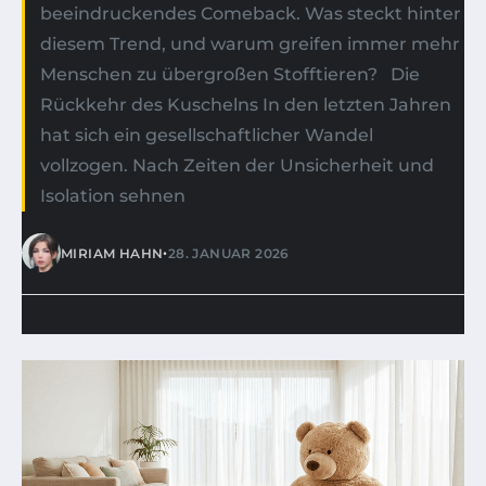
beeindruckendes Comeback. Was steckt hinter
diesem Trend, und warum greifen immer mehr
Menschen zu übergroßen Stofftieren? Die
Rückkehr des Kuschelns In den letzten Jahren
hat sich ein gesellschaftlicher Wandel
vollzogen. Nach Zeiten der Unsicherheit und
Isolation sehnen
•
MIRIAM HAHN
28. JANUAR 2026